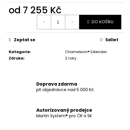
č
u
od
7 255 Kč
j
Měrná
e
DO KOŠÍKU
cena:
m
e
Zeptat se
Sdílet
PROTEIN
Kategorie
:
Chameleon® Extender
BALL
Záruka
:
2 roky
(500G)
349
Kč
Doprava zdarma
při objednávce nad 5 000 Kč
Autorizovaný prodejce
Martin System® pro ČR a SK