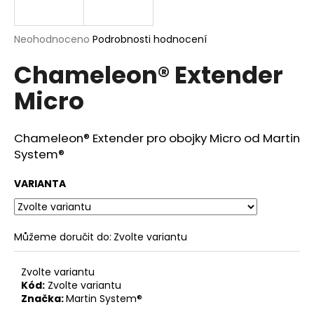
a
j
Průměrné
Neohodnoceno
Podrobnosti hodnocení
í
hodnocení
Chameleon® Extender
produktu
t
je
?
Micro
0,0
z
5
hvězdiček.
Chameleon® Extender pro obojky Micro od Martin
System®
HLEDAT
VARIANTA
D
o
Můžeme doručit do:
Zvolte variantu
p
o
Zvolte variantu
r
Kód:
Zvolte variantu
u
Značka:
Martin System®