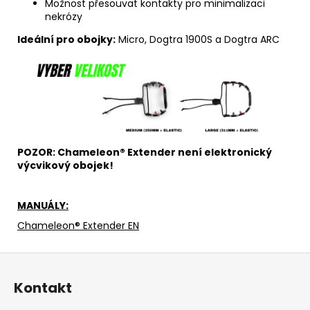
Možnost přesouvat kontakty pro minimalizaci
nekrózy
Ideální pro obojky:
Micro, Dogtra 1900S a Dogtra ARC
POZOR: Chameleon® Extender není elektronický
výcvikový obojek!
MANUÁLY:
Chameleon® Extender EN
Z
á
Kontakt
p