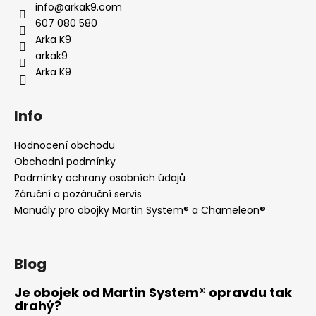
a
info
@
arkak9.com
t
607 080 580
í
Arka K9
arkak9
Arka K9
Info
Hodnocení obchodu
Obchodní podmínky
Podmínky ochrany osobních údajů
Záruční a pozáruční servis
Manuály pro obojky Martin System® a Chameleon®
Blog
Je obojek od Martin System® opravdu tak
drahý?