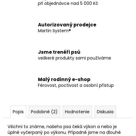
č
při objednávce nad 5 000 Kč
a
m
e
Autorizovaný prodejce
Martin System®
STAHOVACÍ
LANKO
S
Jsme trenéři psů
POUTKEM
veškeré produkty sami používáme
€12
Malý rodinný e-shop
Férovost, poctivost a osobní přístup
Popis
Podobné (2)
Hodnotenie
Diskusia
Všichni to známe, našeho psa čeká výkon a nebo je
úplně vyčerpaný po výkonu. Případně jsme na dlouhé