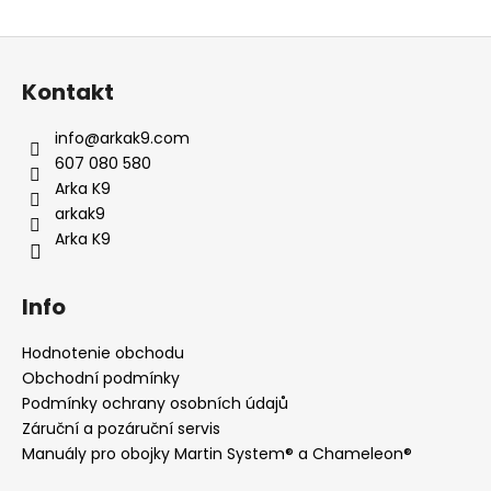
Z
á
Kontakt
p
ä
info
@
arkak9.com
t
607 080 580
i
Arka K9
e
arkak9
Arka K9
Info
Hodnotenie obchodu
Obchodní podmínky
Podmínky ochrany osobních údajů
Záruční a pozáruční servis
Manuály pro obojky Martin System® a Chameleon®