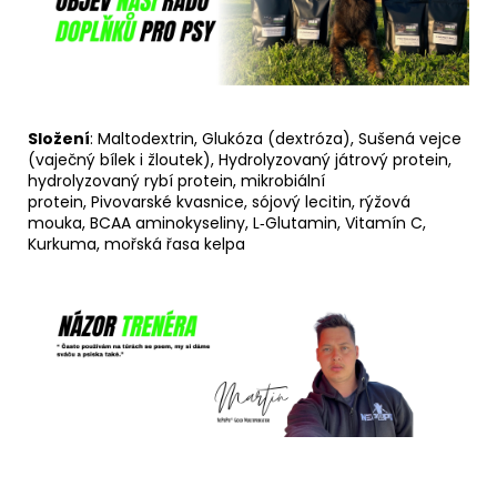
Složení
:
Maltodextrin, Glukóza (dextróza),
Sušená vejce
(vaječný bílek i žloutek),
Hydrolyzovaný játrový protein,
hydrolyzovaný rybí protein, mikrobiální
protein,
Pivovarské kvasnice, sójový lecitin, rýžová
mouka,
BCAA aminokyseliny, L‑Glutamin, Vitamín C,
Kurkuma, mořská řasa kelpa