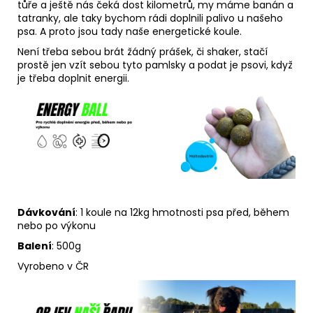
tůře a ještě nás čeká dost kilometrů, my máme banán a
tatranky, ale taky bychom rádi doplnili palivo u našeho
psa. A proto jsou tady naše energetické koule.
Není třeba sebou brát žádný prášek, či shaker, stačí
prostě jen vzít sebou tyto pamlsky a podat je psovi, když
je třeba doplnit energii.
Dávkování
: 1 koule
na 12kg hmotnosti psa před, během
nebo po výkonu
Balení
: 500g
Vyrobeno v ČR