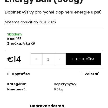
je
á
0,0
z
j
Doplněk výživy pro rychlé doplnění energie u psů
5
s
hviezdičiek.
Môžeme doručiť do:
12. 8. 2026
ť
?
Skladem
Kód:
165
Značka:
Arka K9
HĽADAŤ
€14
DO KOŠÍKA
Jednotková
cena:
Opýtať sa
Zdieľať
O
d
Kategória
:
Doplňky výživy
p
Hmotnosť
:
0.5 kg
o
r
ú
Doprava zdarma