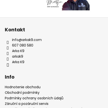
Z
á
Kontakt
p
ä
info
@
arkak9.com
t
607 080 580
i
Arka K9
e
arkak9
Arka K9
Info
Hodnotenie obchodu
Obchodní podmínky
Podmínky ochrany osobních údajů
Záruční a pozáruční servis