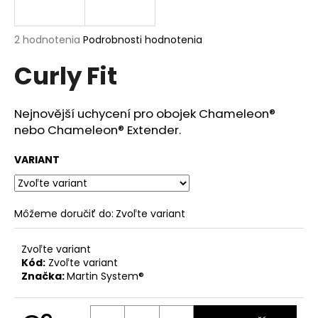
á
j
Priemerné
2 hodnotenia
Podrobnosti hodnotenia
s
hodnotenie
Curly Fit
produktu
ť
je
?
5,0
z
Nejnovější uchycení pro obojek Chameleon®
5
nebo Chameleon® Extender.
hviezdičiek.
VARIANT
HĽADAŤ
Môžeme doručiť do:
Zvoľte variant
O
d
Zvoľte variant
p
Kód:
Zvoľte variant
o
Značka:
Martin System®
r
ú