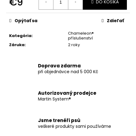
€9
č
DO KOŠÍKA
a
Jednotková
m
cena:
e
Opýtať sa
Zdieľať
Chameleon®
Kategória
:
příslušenství
STAHOVACÍ
LANKO
Záruka
:
2 roky
S
POUTKEM
€12
Doprava zdarma
při objednávce nad 5 000 Kč
Autorizovaný prodejce
Martin System®
Jsme trenéři psů
veškeré produkty sami používáme