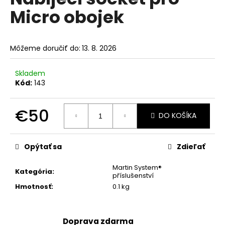
je
á
Micro obojek
5,0
z
j
5
s
hviezdičiek.
Môžeme doručiť do:
13. 8. 2026
ť
?
Skladem
Kód:
143
€50
DO KOŠÍKA
HĽADAŤ
Jednotková
cena:
Opýtať sa
Zdieľať
O
Martin System®
d
Kategória
:
příslušenství
p
Hmotnosť
:
0.1 kg
o
r
ú
Doprava zdarma