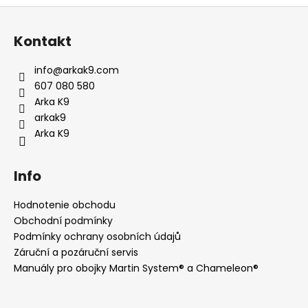
Z
á
Kontakt
p
ä
info
@
arkak9.com
t
607 080 580
i
Arka K9
e
arkak9
Arka K9
Info
Hodnotenie obchodu
Obchodní podmínky
Podmínky ochrany osobních údajů
Záruční a pozáruční servis
Manuály pro obojky Martin System® a Chameleon®