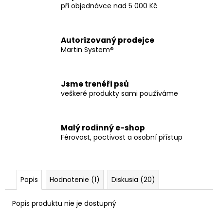
č
při objednávce nad 5 000 Kč
a
m
e
Autorizovaný prodejce
Martin System®
ENERGY
BALL
(500G)
Jsme trenéři psů
€14
veškeré produkty sami používáme
Malý rodinný e-shop
Férovost, poctivost a osobní přístup
Popis
Hodnotenie (1)
Diskusia (20)
Popis produktu nie je dostupný