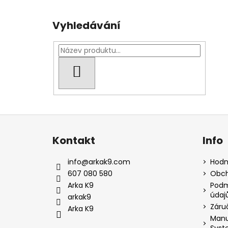
Vyhledávání
HLEDAT
Z
á
Kontakt
Info
p
a
info
@
arkak9.com
Hodn
t
607 080 580
Obch
í
Arka K9
Podm
údaj
arkak9
Záruč
Arka K9
Manu
Syst