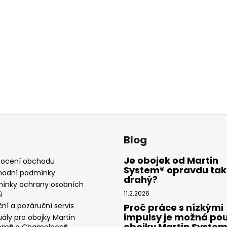
Blog
Je obojek od Martin
ocení obchodu
System® opravdu tak
odní podmínky
drahý?
ínky ochrany osobních
ů
11.2.2026
ní a pozáruční servis
Proč práce s nízkými
impulsy je možná pou
ály pro obojky Martin
obojky Martin Syste
em® a Chameleon®