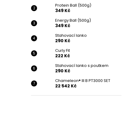
390 Kč
l
Protein Ball (500g)
349 Kč
Energy Ball (500g)
349 Kč
Stahovací lanko
290 Kč
Curly Fit
222 Kč
Stahovací lanko s poutkem
290 Kč
Chameleon® III B PT3000 SET
22 542 Kč