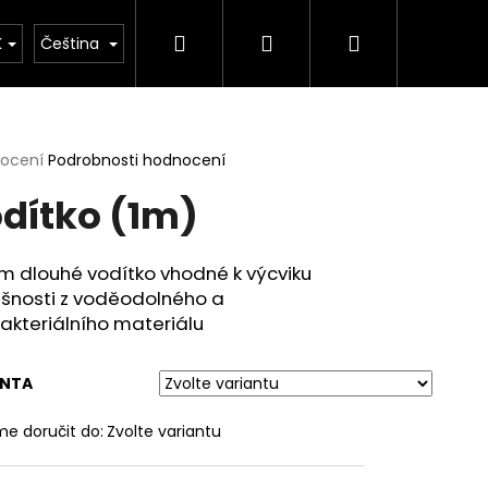
Hledat
Přihlášení
Nákupní
ňky výživy
K
Čeština
košík
rné
nocení
Podrobnosti hodnocení
cení
dítko (1m)
ktu
m dlouhé vodítko vhodné k výcviku
ušnosti z voděodolného a
ček.
akteriálního materiálu
ANTA
e doručit do:
Zvolte variantu
00G)