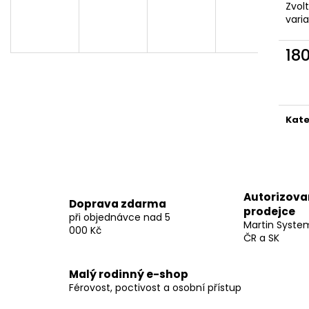
Zvol
349 Kč
349 Kč
vari
18
Měr
cena
Kate
Autorizova
Doprava zdarma
prodejce
při objednávce nad 5
Martin Syste
000 Kč
ČR a SK
Malý rodinný e-shop
Férovost, poctivost a osobní přístup