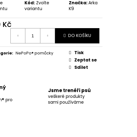
te
Kód:
Zvolte
Značka:
Arka
antu
variantu
K9
0 Kč
ná
DO KOŠÍKU
:
Tisk
gorie
:
NePoPo® pomůcky
Zeptat se
Sdílet
ný
Jsme trenéři psů
veškeré produkty
m® pro
sami používáme