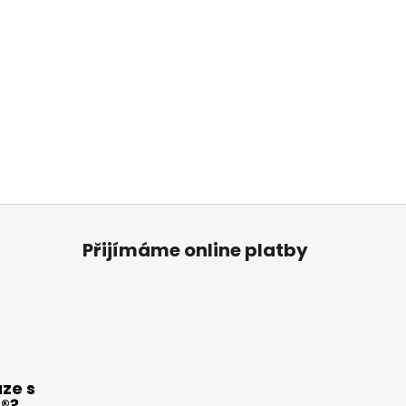
Přijímáme online platby
ze s
m®?