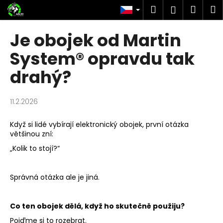
K
Přejít
Hledat
Náku
M
Přihlášen
na
o
obsah
Zpět
Zpět
košík
š
Je obojek od Martin
í
C
System® opravdu tak
k
o
drahý?
p
o
11.2.2026
t
ř
Když si lidé vybírají elektronický obojek, první otázka
e
většinou zní:
b
„Kolik to stojí?“
u
j
Správná otázka ale je jiná.
e
t
Co ten obojek dělá, když ho skutečně použiju?
e
n
Pojďme si to rozebrat.