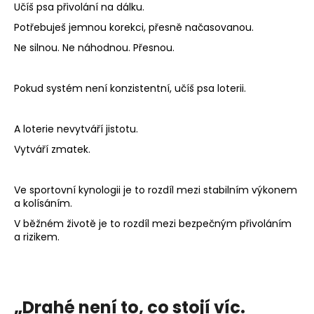
Učíš psa přivolání na dálku.
Potřebuješ jemnou korekci, přesně načasovanou.
Ne silnou. Ne náhodnou. Přesnou.
Pokud systém není konzistentní, učíš psa loterii.
A loterie nevytváří jistotu.
Vytváří zmatek.
Ve sportovní kynologii je to rozdíl mezi stabilním výkonem
a kolísáním.
V běžném životě je to rozdíl mezi bezpečným přivoláním
a rizikem.
„Drahé není to, co stojí víc.