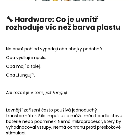
č
u
j
🔧 Hardware: Co je uvnitř
e
rozhoduje víc než barva plastu
m
e
Na první pohled vypadají oba obojky podobně.
STAHOVACÍ
LANKO
Oba vysílají impuls.
290
Oba mají displej.
Kč
Oba „fungují“.
Ale rozdíl je v tom,
jak fungují
.
Levnější zařízení často používá jednoduchý
transformátor. Síla impulsu se může měnit podle stavu
baterie nebo podmínek. Nemá mikroprocesor, který by
vyhodnocoval vstupy. Nemá ochranu proti přeskokové
stimulaci.