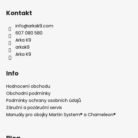
Z
á
Kontakt
p
a
info
@
arkak9.com
t
607 080 580
í
Arka K9
arkak9
Arka K9
Info
Hodnocení obchodu
Obchodní podmínky
Podmínky ochrany osobních údajů
Záruční a pozáruční servis
Manuály pro obojky Martin System® a Chameleon®
Blog