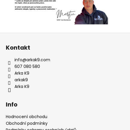
Z
á
Kontakt
p
a
info
@
arkak9.com
t
607 080 580
í
Arka K9
arkak9
Arka K9
Info
Hodnocení obchodu
Obchodní podmínky