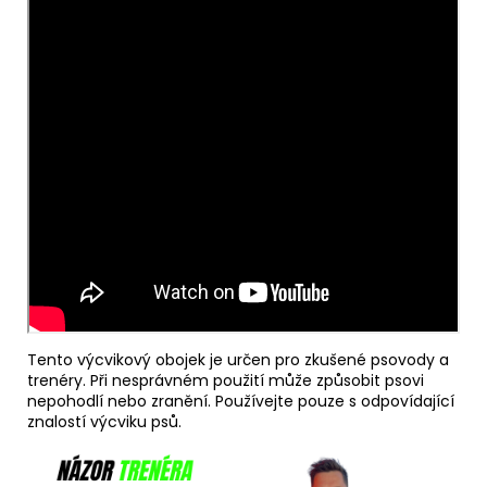
Tento výcvikový obojek je určen pro zkušené psovody a
trenéry. Při nesprávném použití může způsobit psovi
nepohodlí nebo zranění. Používejte pouze s odpovídající
znalostí výcviku psů.