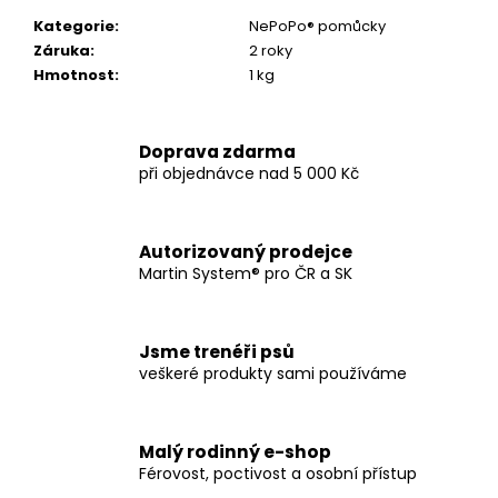
č
u
Kategorie
:
NePoPo® pomůcky
j
Záruka
:
2 roky
e
Hmotnost
:
1 kg
m
e
Doprava zdarma
při objednávce nad 5 000 Kč
STAHOVACÍ
LANKO
S
POUTKEM
Autorizovaný prodejce
Martin System® pro ČR a SK
290
Kč
Jsme trenéři psů
veškeré produkty sami používáme
Malý rodinný e-shop
Férovost, poctivost a osobní přístup