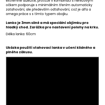
extrémně důležité, protože v kombinaci s nerezovým
očkem podporuje s minimálním třením automaticky
zatahování, ale především odtahování, což je alfa a
omega práce s s tímto typem obojku.
Lanko je 3mm silné a má speciální objímku pro
hladký chod. Zarážka pro nastavení polohy na krku.
Délka lanka: 60cm
Ukázka použití stahovací lanka v učení klidného a
plného zákusu.