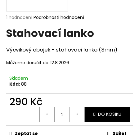
a
j
Průměrné
1 hodnocení
Podrobnosti hodnocení
í
hodnocení
Stahovací lanko
produktu
t
je
?
5,0
z
Výcvikový obojek - stahovací lanko (3mm)
5
hvězdiček.
Můžeme doručit do:
12.8.2026
HLEDAT
Skladem
Kód:
88
290 Kč
D
o
Měrná
p
DO KOŠÍKU
cena:
o
r
u
Zeptat se
Sdílet