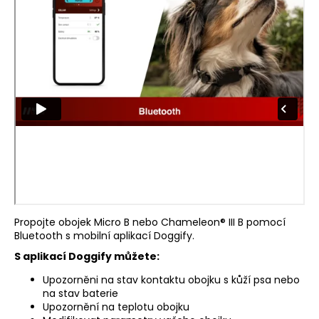
a
j
í
t
?
HLEDAT
Propojte obojek Micro B nebo Chameleon® III B pomocí
D
Bluetooth s mobilní aplikací Doggify.
o
p
S aplikací Doggify můžete:
o
Upozorněni na stav kontaktu obojku s kůží psa nebo
r
na stav baterie
u
Upozornění na teplotu obojku