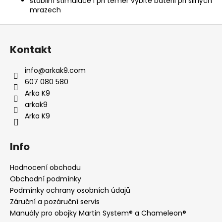
stabilní stimulace i při téměř vybité baterii při silných
mrazech
Z
á
Kontakt
p
a
info
@
arkak9.com
t
607 080 580
í
Arka K9
arkak9
Arka K9
Info
Hodnocení obchodu
Obchodní podmínky
Podmínky ochrany osobních údajů
Záruční a pozáruční servis
Manuály pro obojky Martin System® a Chameleon®