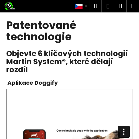
K
Přejít
Hledat
Náku
M
Přihlášen
na
o
obsah
Zpět
Zpět
košík
š
Patentované
í
C
technologie
k
o
p
Objevte 6 klíčových technologií
o
Martin System®, které dělají
t
rozdíl
ř
e
Aplikace Doggify
b
u
j
e
t
e
n