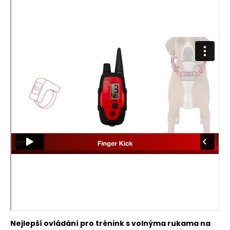
Nejlepší ovládání pro trénink s volnýma rukama na