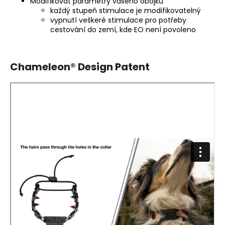
č
Modifikovat parametry vašeho obojku
u
každý stupeň stimulace je modifikovatelný
vypnutí veškeré stimulace pro potřeby
j
cestování do zemí, kde EO není povoleno
e
m
e
Chameleon® Design Patent
PROTEIN
BALL
(500G)
349
Kč