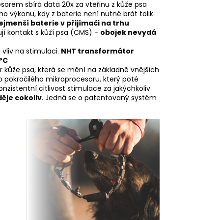
sorem sbírá data 20x za vteřinu z kůže psa
o výkonu, kdy z baterie není nutné brát tolik
ejmenší baterie v přijímači na trhu
jí kontakt s kůží psa (CMS) -
obojek nevydá
vliv na stimulaci.
NHT transformátor
°C
or kůže psa, která se mění na základně vnějších
o pokročilého mikroprocesoru, který poté
onzistentní citlivost stimulace za jakýchkoliv
děje cokoliv
. Jedná se o patentovaný systém