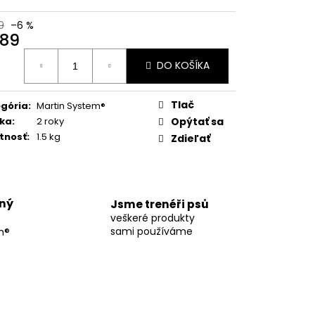
9
–6 %
89
otková
DO KOŠÍKA
:
Tlač
gória
:
Martin System®
ka
:
2 roky
Opýtať sa
tnosť
:
1.5 kg
Zdieľať
ný
Jsme trenéři psů
veškeré produkty
sami používáme
m®