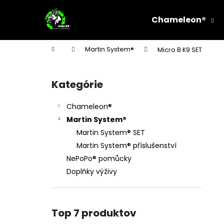
K
Prejsť
na
o
Chameleon®
obsah
Späť
Späť
š
do
do
í
Domov
Martin System®
Micro B K9 SET
k
obchodu
obchodu
B
o
Kategórie
Preskočiť
č
kategórie
n
Chameleon®
ý
Martin System®
p
Martin System® SET
a
Martin System® příslušenství
n
NePoPo® pomůcky
e
Doplňky výživy
l
Top 7 produktov
OCELOVÉ STAHOVACÍ LANKO