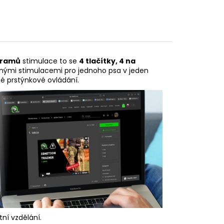
ogramů
stimulace to se
4 tlačítky, 4 na
nými stimulacemi pro jednoho psa v jeden
dné prstýnkové ovládání.
tní vzdělání.