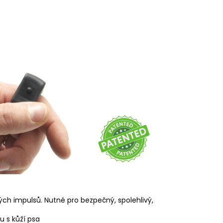
ých impulsů. Nutné pro bezpečný, spolehlivý,
u s kůží psa