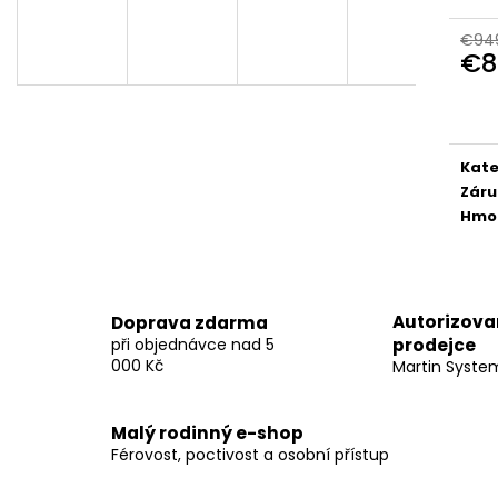
€14
€14
D
€94
€8
Jedn
cena
A
Kate
R
Záru
Hmo
M
Autorizova
Doprava zdarma
při objednávce nad 5
prodejce
O
000 Kč
Martin Syste
Malý rodinný e-shop
Férovost, poctivost a osobní přístup