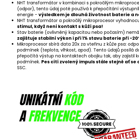
NHT transformátor v kombinaci s pokročilým mikroproce
(odpor), tento údaj poté používá k přepočítání výstupníh
energie -
výsledkem je dlouhá životnost baterie a n
NHT transformátor a pokročilý mikroprocesor vyhodnocu
stimul, když není kontakt s kůží psa!
Stav baterie (ovlivněný kapacitou nebo počasím) nemá 
zajištuje stabilní výkon i při 1% stavu baterie při -20
Mikroprocesor sbírá data 20x za vteřinu z kůže psa: odp
podmínek (teplota, vlhkost, apod). Tento údajů posílá d
přepočítá výstup na kontaktech obojku tak, aby zajistil k
podmínek.
Pes cítí zvolený impuls stále stejně ať se 
SSC.