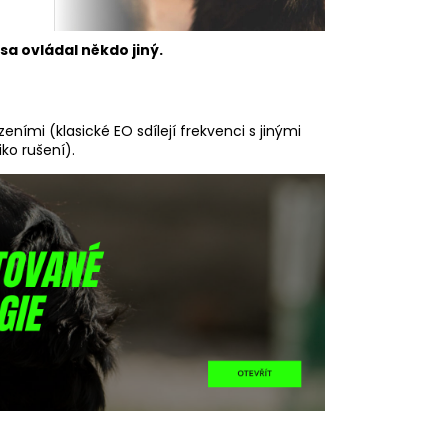
a ovládal někdo jiný.
eními (klasické EO sdílejí frekvenci s jinými
iko rušení).