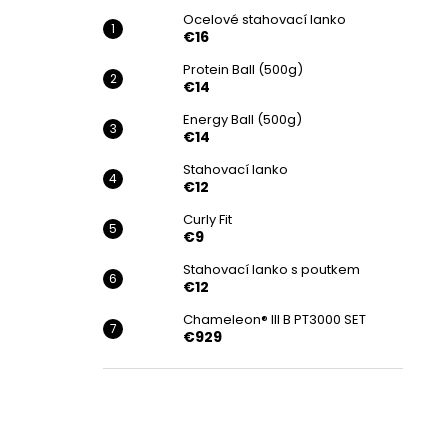
€16
Ocelové stahovací lanko
€16
Protein Ball (500g)
€14
Energy Ball (500g)
€14
Stahovací lanko
€12
Curly Fit
€9
Stahovací lanko s poutkem
€12
Chameleon® III B PT3000 SET
€929