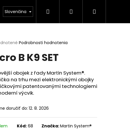
Hľadať
Prihlásenie
Nákupný
ňky výživy
Slovenčina
košík
erné
dnotené
Podrobnosti hodnotenia
tenie
cro B K9 SET
ktu
vější obojek z řady Martin System®.
čka na trhu mezi elektronickými obojky
ičiek.
pičkovými patentovanými technologiemi
oderní výcvik.
e doručiť do:
12. 8. 2026
00G)
adem
Kód:
68
Značka:
Martin System®